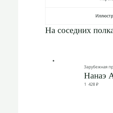
Иллюст
На соседних полка
Зарубежная п
Нанаэ 
1 428
₽