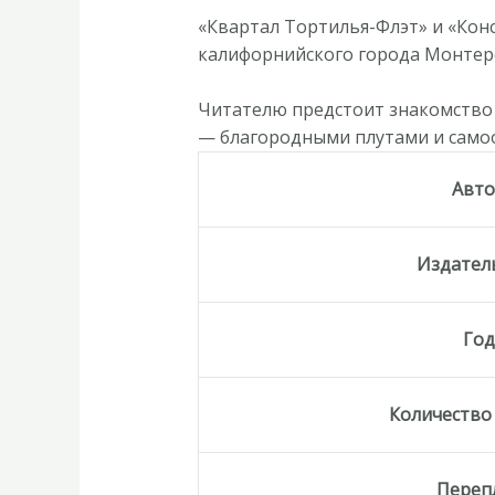
«Квартал Тортилья-Флэт» и «Ко
калифорнийского города Монтере
Читателю предстоит знакомство
— благородными плутами и сам
Авт
Издател
Го
Количество
Переп