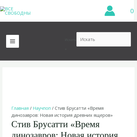
Перейти
0
к
содержимому
Искать
MAIN
×
MENU
Главная
/
Научпоп
/ Стив Брусатти «Время
динозавров: Новая история древних ящеров»
Стив Брусатти «Время
динозавров: Новая история