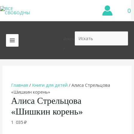
Перейти
0
к
содержимому
Искать
MAIN
×
MENU
Главная
/
Книги для детей
/ Алиса Стрельцова
«Шишкин корень»
Алиса Стрельцова
«Шишкин корень»
1 035
₽