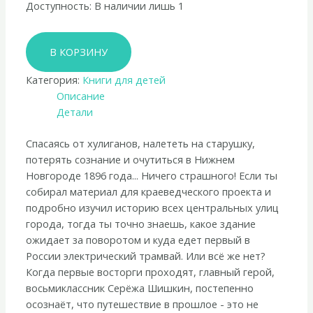
Доступность:
В наличии лишь 1
Количество
В КОРЗИНУ
товара
Алиса
Категория:
Книги для детей
Стрельцова
Описание
«Шишкин
Детали
корень»
Спасаясь от хулиганов, налететь на старушку,
потерять сознание и очутиться в Нижнем
Новгороде 1896 года... Ничего страшного! Если ты
собирал материал для краеведческого проекта и
подробно изучил историю всех центральных улиц
города, тогда ты точно знаешь, какое здание
ожидает за поворотом и куда едет первый в
России электрический трамвай. Или всё же нет?
Когда первые восторги проходят, главный герой,
восьмиклассник Серёжа Шишкин, постепенно
осознаёт, что путешествие в прошлое - это не