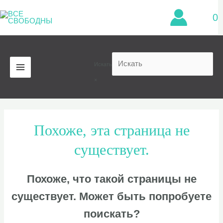
Перейти
0
к
содержимому
Искать
MAIN
×
MENU
Похоже, эта страница не
существует.
Похоже, что такой страницы не
существует. Может быть попробуете
поискать?