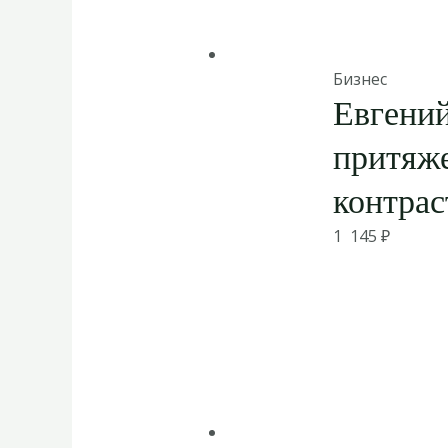
Бизнес
Евгений
притяже
контрас
1 145
₽