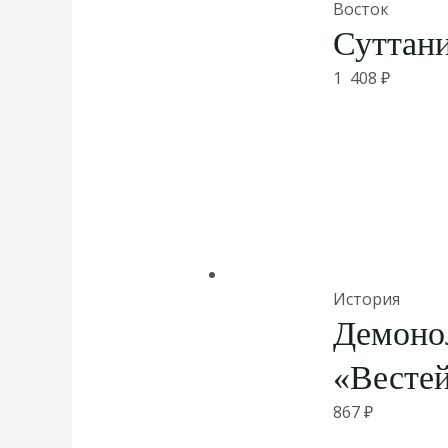
Восток
Суттан
1 408
₽
История
Демоно
«Весте
867
₽