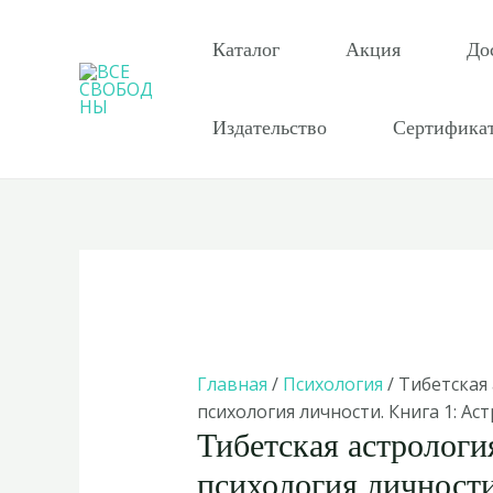
Перейти
к
Каталог
Акция
До
содержимому
Издательство
Сертифика
Главная
/
Психология
/ Тибетская
психология личности. Книга 1: А
Тибетская астрологи
психология личности