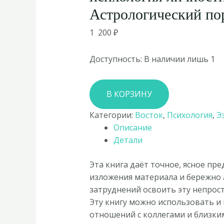
Астрологический по
1 200
₽
Доступность:
В наличии лишь 1
Количество
В КОРЗИНУ
товара
Тибетская
Категории:
Восток
,
Психология
,
Э
астрология
Описание
и
Детали
психология
личности.
Эта книга даёт точное, ясное пр
Книга
изложения материала и бережно
1:
затруднений освоить эту непрост
Астрологический
Эту книгу можно использовать и
портрет
отношений с коллегами и близки