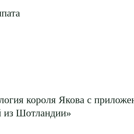
ипата
логия короля Якова с приложе
й из Шотландии»