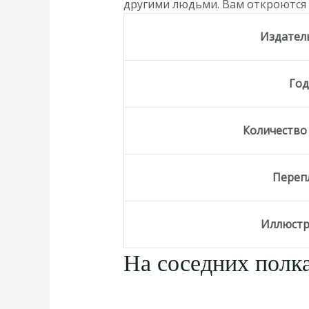
другими людьми. Вам откроются с
Издател
Го
Количество
Переп
Иллюст
На соседних полка