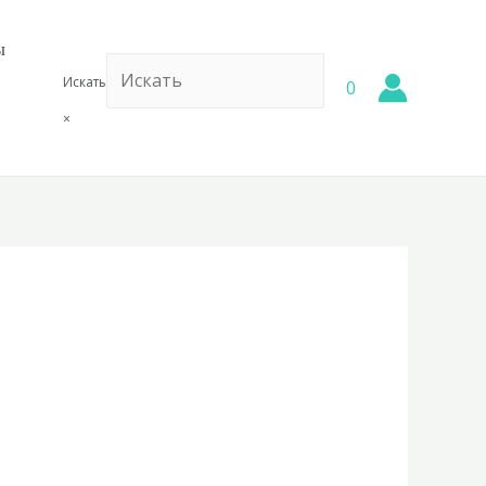
ы
Искать
0
×