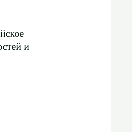
ийское
остей и