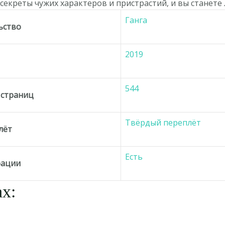
екреты чужих характеров и пристрастий, и вы станете 
Ганга
ьство
2019
д
544
 страниц
Твёрдый переплёт
лёт
Есть
рации
х: