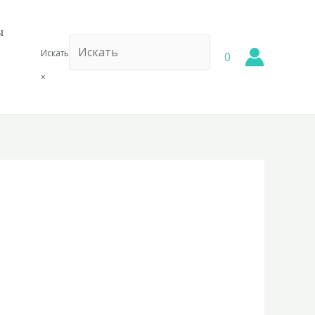
ы
Искать
0
×