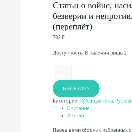
Статьи о войне, нас
безверии и непротив
(переплёт)
702
₽
Доступность:
В наличии лишь 2
Количество
товара
Лев
В КОРЗИНУ
Толстой
«Не
Категории:
Публицистика
,
Русска
могу
Описание
молчать:
Детали
Статьи
о
Перед вами сборник избранных ст