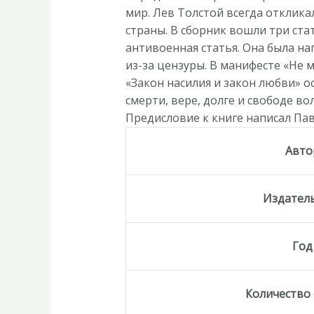
войне,
мир. Лев Толстой всегда отклика
насилии,
страны. В сборник вошли три ста
любви,
антивоенная статья. Она была на
безверии
из-за цензуры. В манифесте «Не 
и
«Закон насилия и закон любви» о
непротивлении
смерти, вере, долге и свободе во
злу»
Предисловие к книге написал Пав
(переплёт)
Авто
Издател
Год
Количество