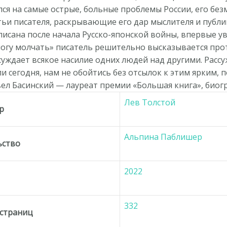
лся на самые острые, больные проблемы России, его бе
тьи писателя, раскрывающие его дар мыслителя и публи
писана после начала Русско-японской войны, впервые у
могу молчать» писатель решительно высказывается прот
суждает всякое насилие одних людей над другими. Рассу
ли сегодня, нам не обойтись без отсылок к этим ярким, 
ел Басинский — лауреат премии «Большая книга», биог
Лев Толстой
р
Альпина Паблишер
ьство
2022
332
 страниц