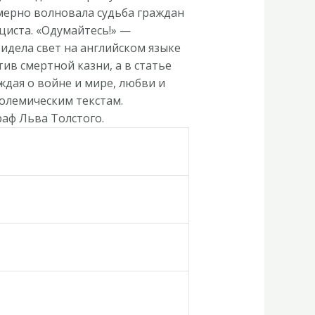
змерно волновала судьба граждан
циста. «Одумайтесь!» —
видела свет на английском языке
ив смертной казни, а в статье
ждая о войне и мире, любви и
полемическим текстам.
раф Льва Толстого.