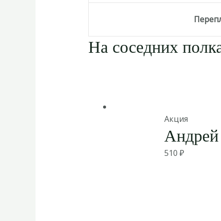
Переп
На соседних полка
Акция
Андрей
510
₽