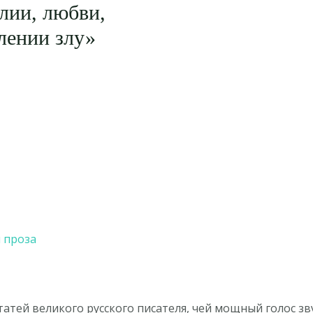
илии, любви,
лении злу»
я проза
атей великого русского писателя, чей мощный голос зву