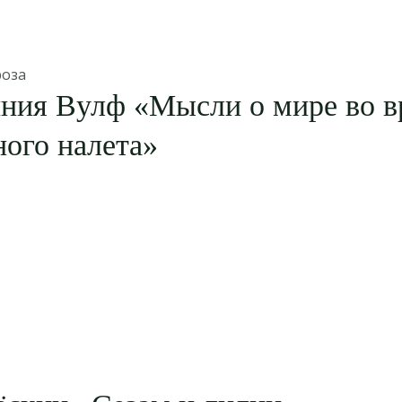
роза
ния Вулф «Мысли о мире во в
ого налета»