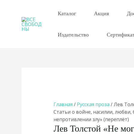
Перейти
к
Каталог
Акция
До
содержимому
Издательство
Сертифика
Главная
/
Русская проза
/ Лев Тол
Статьи о войне, насилии, любви,
непротивлении злу» (переплёт)
Лев Толстой «Не мог