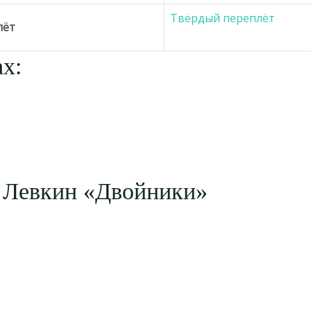
Твёрдый переплёт
лёт
х:
 Левкин «Двойники»