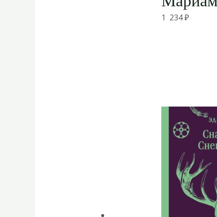
Мариам 
1 234
₽