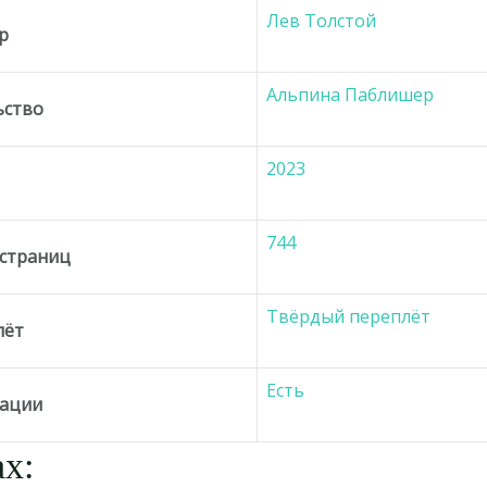
Лев Толстой
р
Альпина Паблишер
ьство
2023
744
 страниц
Твёрдый переплёт
лёт
Есть
ации
х: