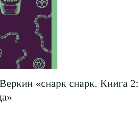
Веркин «cнарк снарк. Книга 2:
да»