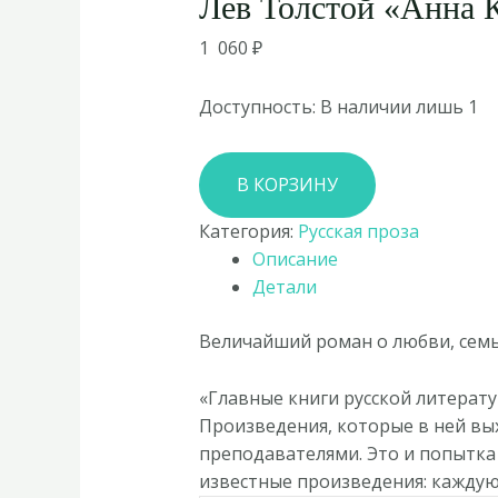
Лев Толстой «Анна 
1 060
₽
Доступность:
В наличии лишь 1
Количество
В КОРЗИНУ
товара
Лев
Категория:
Русская проза
Толстой
Описание
«Анна
Детали
Каренина»
Величайший роман о любви, семье
«Главные книги русской литерату
Произведения, которые в ней вы
преподавателями. Это и попытка 
известные произведения: каждую