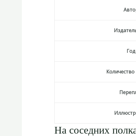
Авто
Издател
Год
Количество
Переп
Иллюстр
На соседних полка