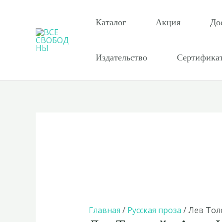
Перейти
к
Каталог
Акция
До
содержимому
Издательство
Сертифика
Главная
/
Русская проза
/ Лев Тол