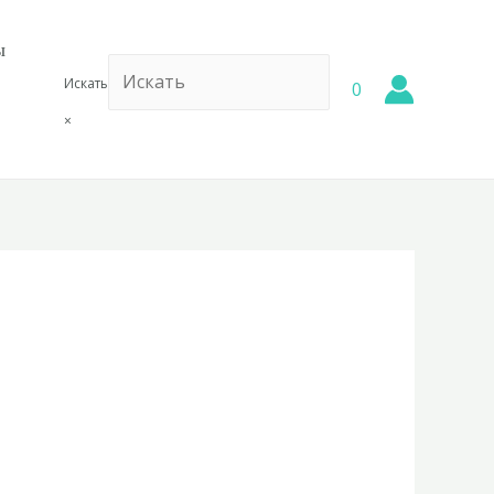
ы
Искать
0
×