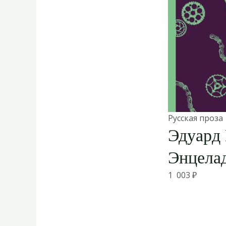
Русская проза
Эдуард 
Энцела
1 003
₽