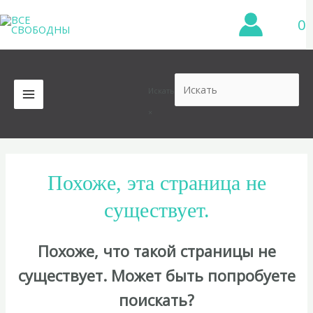
Перейти
0
к
содержимому
Искать
MAIN
×
MENU
Похоже, эта страница не
существует.
Похоже, что такой страницы не
существует. Может быть попробуете
поискать?