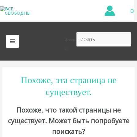
Перейти
0
к
содержимому
Искать
MAIN
×
MENU
Похоже, эта страница не
существует.
Похоже, что такой страницы не
существует. Может быть попробуете
поискать?