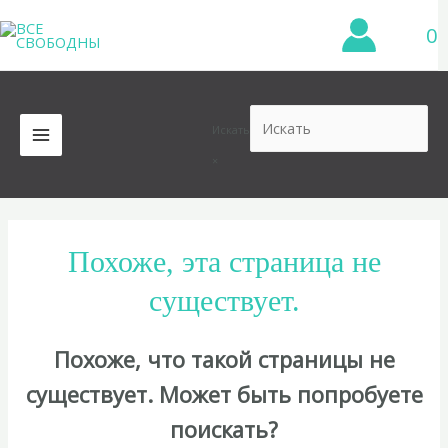
Перейти
0
к
содержимому
Искать
MAIN
×
MENU
Похоже, эта страница не
существует.
Похоже, что такой страницы не
существует. Может быть попробуете
поискать?