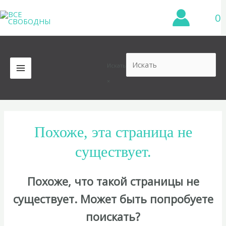
Перейти
0
к
содержимому
Искать
MAIN
×
MENU
Похоже, эта страница не
существует.
Похоже, что такой страницы не
существует. Может быть попробуете
поискать?