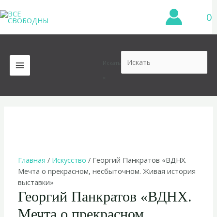
Перейти
0
к
содержимому
Искать
MAIN
×
MENU
Главная
/
Искусство
/ Георгий Панкратов «ВДНХ.
Мечта о прекрасном, несбыточном. Живая история
выставки»
Георгий Панкратов «ВДНХ.
Мечта о прекрасном,