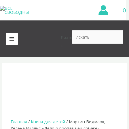
Перейти
0
к
содержимому
Искать
MAIN
×
MENU
Главная
/
Книги для детей
/ Мартин Видмарк,
Хелена Виллис «Дело о пропавшей собаке»