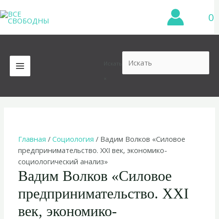
Перейти
0
к
содержимому
Искать
MAIN
×
MENU
Главная
/
Социология
/ Вадим Волков «Силовое
предпринимательство. XXI век, экономико-
социологический анализ»
Вадим Волков «Силовое
предпринимательство. XXI
век, экономико-