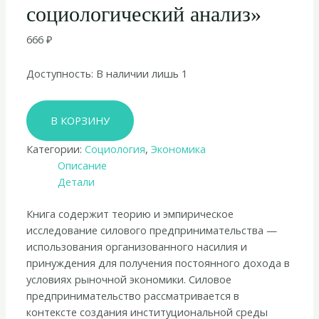
социологический анализ»
666
₽
Доступность:
В наличии лишь 1
Количество
В КОРЗИНУ
товара
Вадим
Категории:
Социология
,
Экономика
Волков
Описание
«Силовое
Детали
предпринимательство.
XXI
Книга содержит теорию и эмпирическое
век,
исследование силового предпринимательства —
экономико-
использования организованного насилия и
социологический
принуждения для получения постоянного дохода в
анализ»
условиях рыночной экономики. Силовое
предпринимательство рассматривается в
контексте создания институциональной среды