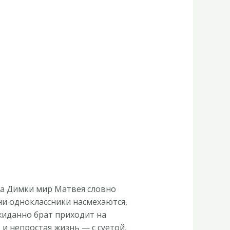
зда Димки мир Матвея словно
дни одноклассники насмехаются,
жиданно брат приходит на
 и непростая жизнь — с суетой,