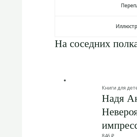
Переп
Иллюст
На соседних полка
Книги для дет
Надя А
Неверо
импрес
846
₽