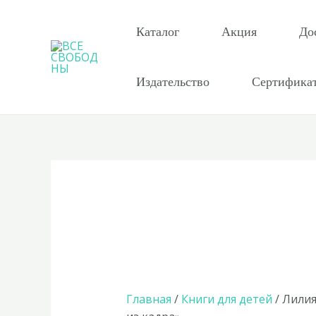
Перейти
к
Каталог
Акция
До
содержимому
Издательство
Сертифика
Главная
/
Книги для детей
/ Лили