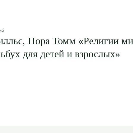
ей
лльс, Нора Томм «Религии ми
бух для детей и взрослых»