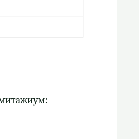
рмитажиум: