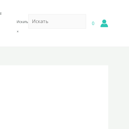
ы
Искать
0
×