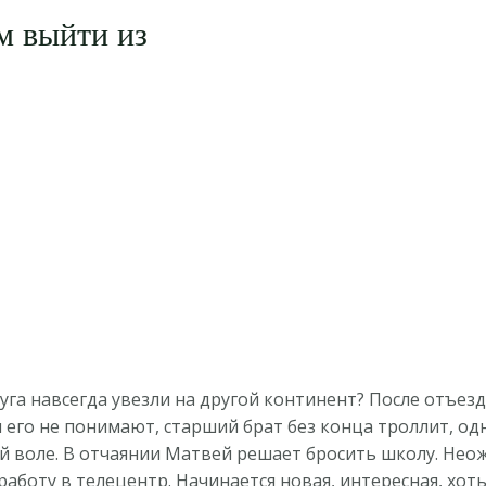
м выйти из
руга навсегда увезли на другой континент? После отъе
и его не понимают, старший брат без конца троллит, о
й воле. В отчаянии Матвей решает бросить школу. Нео
аботу в телецентр. Начинается новая, интересная, хоть