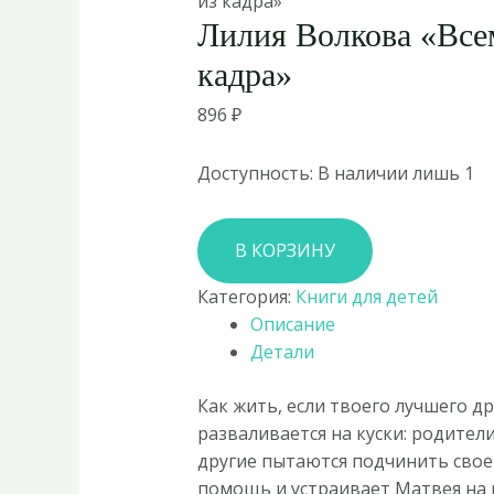
из кадра»
Лилия Волкова «Все
кадра»
896
₽
Доступность:
В наличии лишь 1
Количество
В КОРЗИНУ
товара
Лилия
Категория:
Книги для детей
Волкова
Описание
«Всем
Детали
выйти
из
Как жить, если твоего лучшего д
кадра»
разваливается на куски: родител
другие пытаются подчинить свое
помощь и устраивает Матвея на р