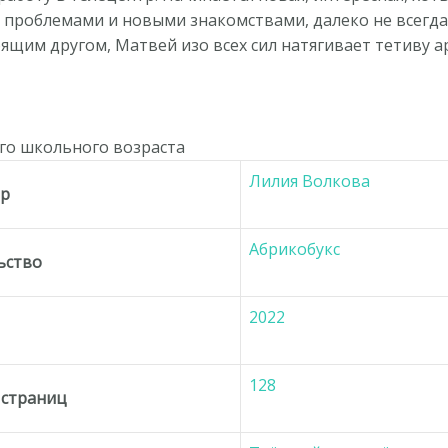
 проблемами и новыми знакомствами, далеко не всегд
ящим другом, Матвей изо всех сил натягивает тетиву ар
его школьного возраста
Лилия Волкова
ор
Абрикобукс
ьство
2022
д
128
 страниц