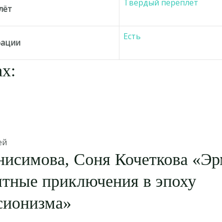
Твёрдый переплёт
лёт
Есть
рации
х:
ей
нисимова, Соня Кочеткова «Э
ятные приключения в эпоху
сионизма»