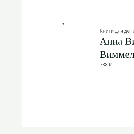
Книги для дет
Анна Ви
Виммель
738
₽