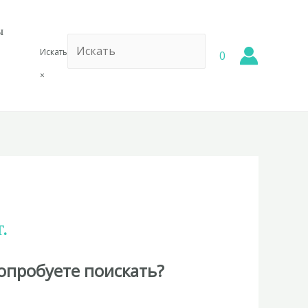
ы
Искать
0
×
.
опробуете поискать?