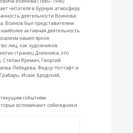
ровича Воинова (1880–1945)
жает читателя в бурную атмосферу
ранность деятельности Воинова:
ва. Воинов был представителем
а наиболее активная деятельность
ерсализм нашел яркое
тво лиц, как художников
ногих страниц Дневника, это
, Степан Яремич, Георгий
умова-Лебедева, Федор Нотгафт и
Грабарь, Исаак Бродский,
 текущим событиям
 которых вспоминают собеседники