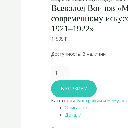
Всеволод Воинов «М
современному искус
1921–1922»
1 595
₽
Доступность:
В наличии
Количество
товара
Всеволод
В КОРЗИНУ
Воинов
«Материалы
Категории:
Биографии и мемуары
по
Описание
современному
Детали
искусству:
Дневник