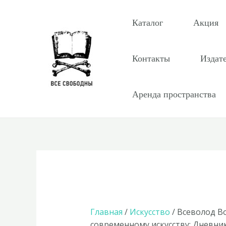
Перейти
к
Каталог
Акция
содержимому
Контакты
Издат
Аренда пространства
Главная
/
Искусство
/ Всеволод В
современному искусству: Дневни