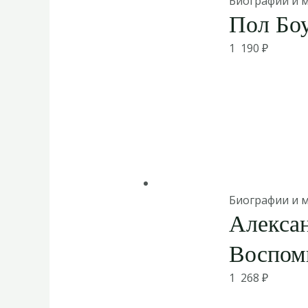
Биографии и 
Пол Боу
1 190
₽
Биографии и 
Алекса
Воспом
1 268
₽