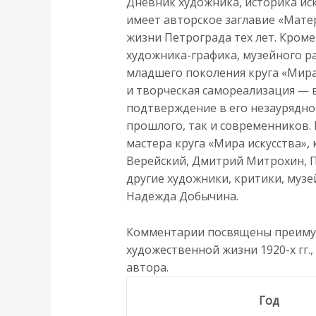
Дневник художника, историка иск
1921–
имеет авторское заглавие «Матер
1922»
жизни Петрограда тех лет. Кром
художника-графика, музейного р
младшего поколения круга «Мира 
и творческая самореализация — в
подтверждение в его незауряднои
прошлого, так и современников. 
мастера круга «Мира искусства», 
Верейский, Дмитрий Митрохин,
другие художники, критики, музеи
Надежда Добычина.
Комментарии посвящены преимущ
художественной жизни 1920-х гг
автора.
Год