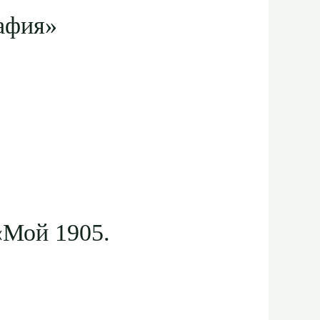
рафия»
«Мой 1905.