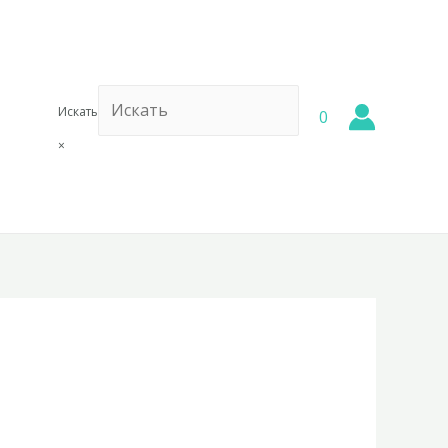
Искать
0
×