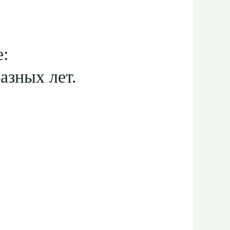
е:
азных лет.