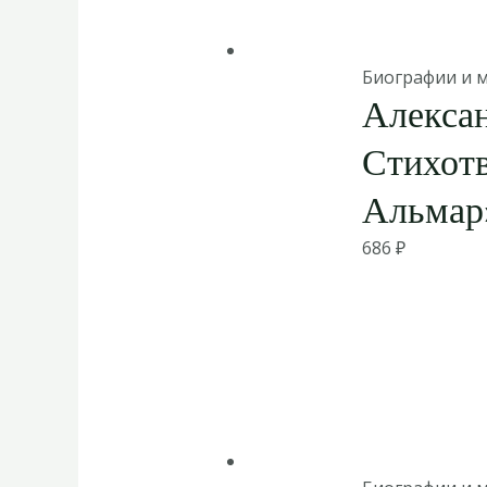
Биографии и 
Алексан
Стихотв
Альмар
686
₽