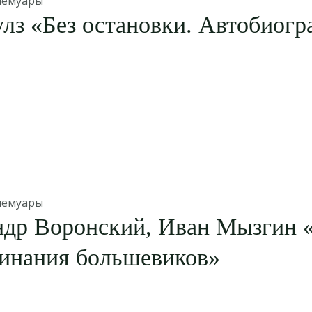
мемуары
лз «Без остановки. Автобиог
мемуары
ндр Воронский, Иван Мызгин 
инания большевиков»