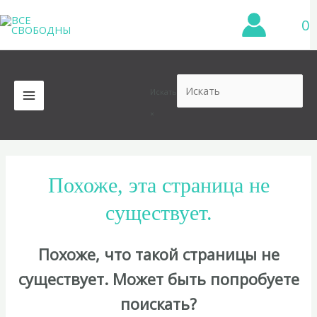
Перейти
0
к
содержимому
Искать
MAIN
×
MENU
Похоже, эта страница не
существует.
Похоже, что такой страницы не
существует. Может быть попробуете
поискать?