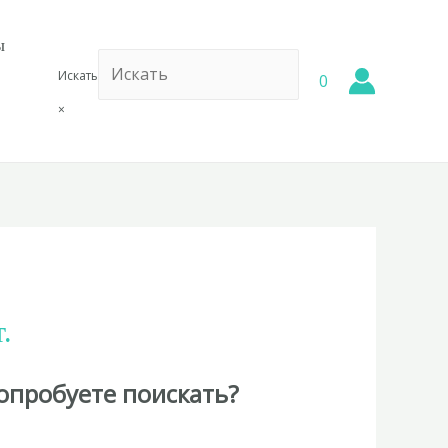
ы
Искать
0
×
.
опробуете поискать?