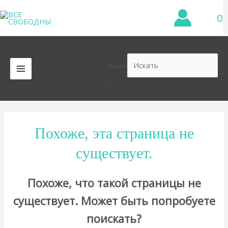
Перейти
0
к
содержимому
Искать
MAIN
×
MENU
Похоже, эта страница не
существует.
Похоже, что такой страницы не
существует. Может быть попробуете
поискать?