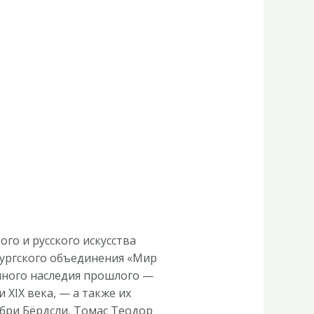
го и русского искусства
бургского объединения «Мир
енного наследия прошлого —
 XIX века, — а также их
бри Бёрдсли, Томас Теодор