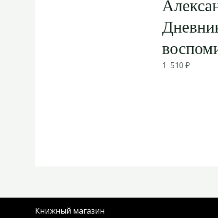
Алекса
Дневник
воспом
1 510
₽
Книжный магазин