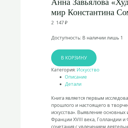
Анна Завьялова «Ху
мир Константина Со
2 147
₽
Доступность:
В наличии лишь 1
Количество
В КОРЗИНУ
товара
Анна
Категория:
Искусство
Завьялова
Описание
«Художественный
Детали
мир
Константина
Книга является первым исследов
Сомова»
прошлого и настоящего в творче
искусства». Выявление основных
Франции XVIII века, Голландии и 
сочетания с увлечением деятель