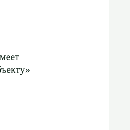
имеет
бъекту»