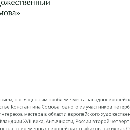
дожественный
мова»
анием, посвященным проблеме места западноевропейско
стве Константина Сомова, одного из участников петер
 интересов мастера в области европейского художеств
Фландрии XVII века, Античности, России второй четверти
ностью современных европейских графиков, таких как О