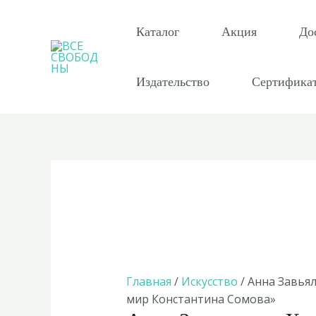
Перейти
к
Каталог
Акция
До
содержимому
Издательство
Сертифика
Главная
/
Искусство
/ Анна Завья
мир Константина Сомова»