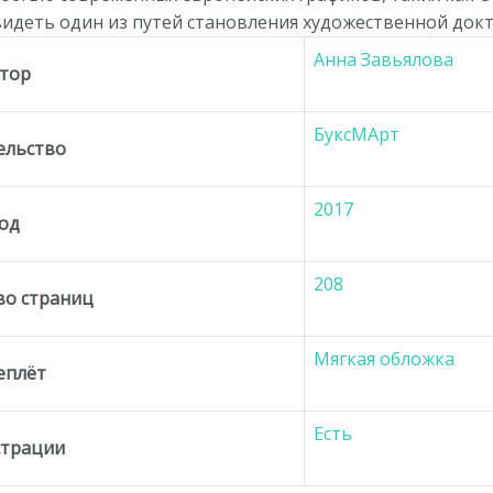
видеть один из путей становления художественной док
Анна Завьялова
тор
БуксМАрт
ельство
2017
од
208
во страниц
Мягкая обложка
еплёт
Есть
трации