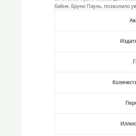
Хайне, Бруно Пауль, позволило у
Ав
Издат
Г
Количест
Пер
Иллюс