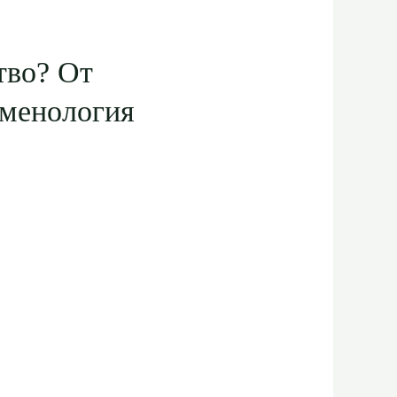
тво? От
оменология