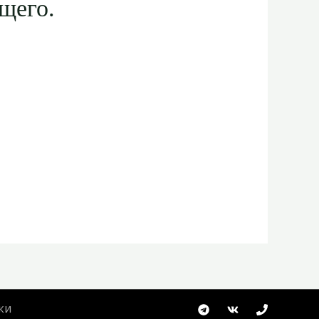
щего.
ки