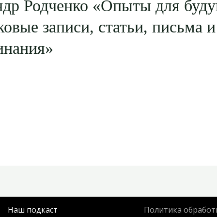
ндр Родченко «Опыты для буду
овые записи, статьи, письма и
инания»
Наш подкаст
Политика обработ