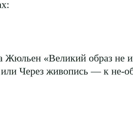
х:
а Жюльен «Великий образ не 
или Через живопись — к не-о