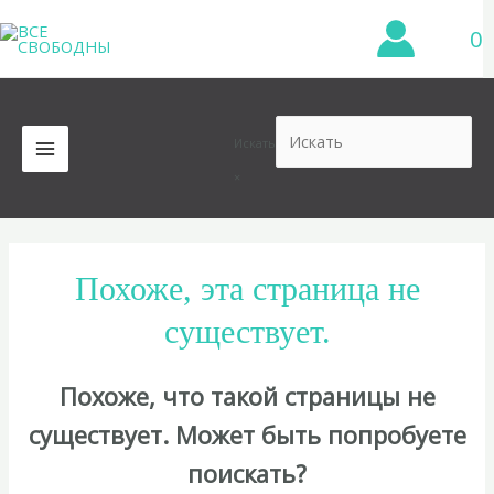
Перейти
0
к
содержимому
Искать
MAIN
×
MENU
Похоже, эта страница не
существует.
Похоже, что такой страницы не
существует. Может быть попробуете
поискать?