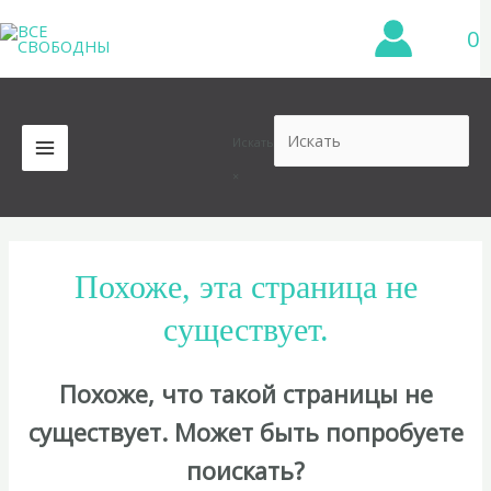
Перейти
0
к
содержимому
Искать
MAIN
×
MENU
Похоже, эта страница не
существует.
Похоже, что такой страницы не
существует. Может быть попробуете
поискать?