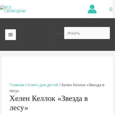
Перейти
0
к
содержимому
Искать
MAIN
×
MENU
Главная
/
Книги для детей
/ Хелен Келлок «Звезда в
лесу»
Хелен Келлок «Звезда в
лесу»