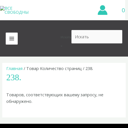
Перейти
0
к
содержимому
Искать
MAIN
×
MENU
Главная
/ Товар Количество страниц / 238.
238.
Товаров, соответствующих вашему запросу, не
обнаружено.