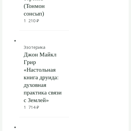
(Тонмон
сонсып)
1 210
₽
Эзотерика
Джон Майкл
Грир
«Настольная
книга друида:
духовная
практика связи
с Землей»
1 714
₽