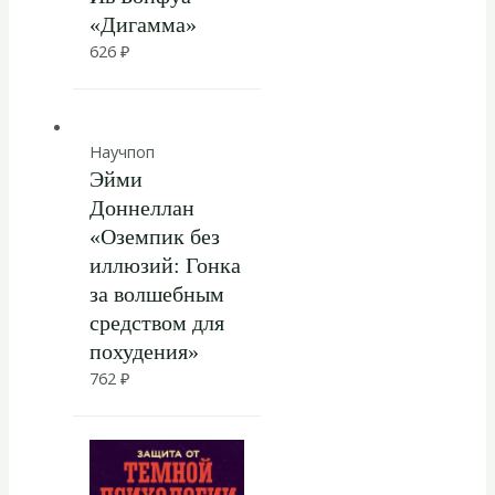
«Дигамма»
626
₽
Научпоп
Эйми
Доннеллан
«Оземпик без
иллюзий: Гонка
за волшебным
средством для
похудения»
762
₽