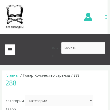
Перейти
к
содержимому
0
Искать
MAIN
×
MENU
Главная
/ Товар Количество страниц / 288
288
Категории
Автор