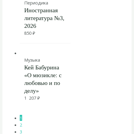
Периодика
Иностранная
литература №3,
2026
850
₽
Музыка
Кей Бабурина
«О мюзикле: с
любовью и по
делу»
1 207
₽
1
2
3