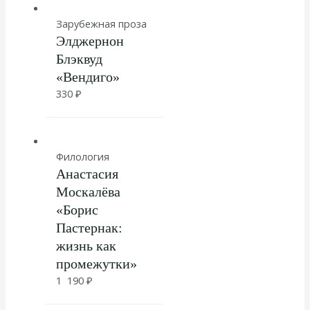
Зарубежная проза
Элджернон
Блэквуд
«Вендиго»
330
₽
Филология
Анастасия
Москалёва
«Борис
Пастернак:
жизнь как
промежутки»
1 190
₽