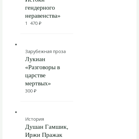
гендерного
неравенства»
1 470
₽
Зарубежная проза
Лукиан
«Разговоры в
царстве
мертвых»
300
₽
История
Душан Гамшик,
Иржи Пражак