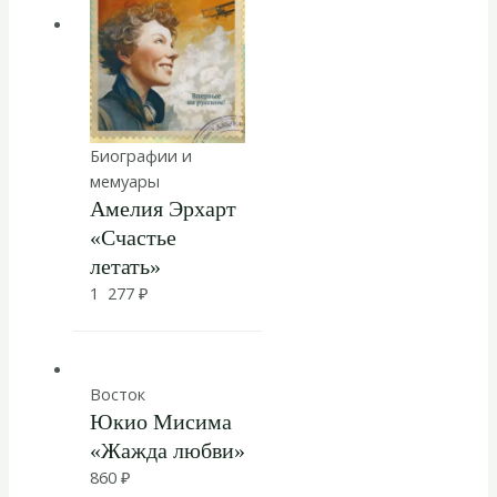
Биографии и
мемуары
Амелия Эрхарт
«Счастье
летать»
1 277
₽
Восток
Юкио Мисима
«Жажда любви»
860
₽