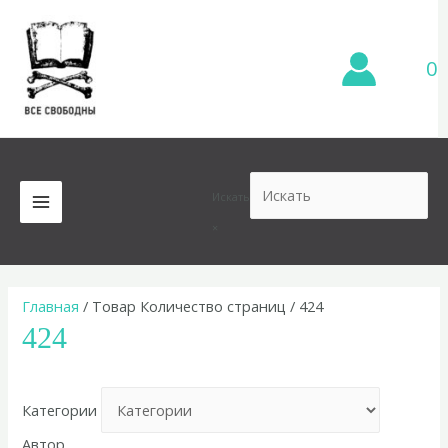
Перейти
к
содержимому
0
Искать
MAIN
×
MENU
Главная
/ Товар Количество страниц / 424
424
Категории
Автор