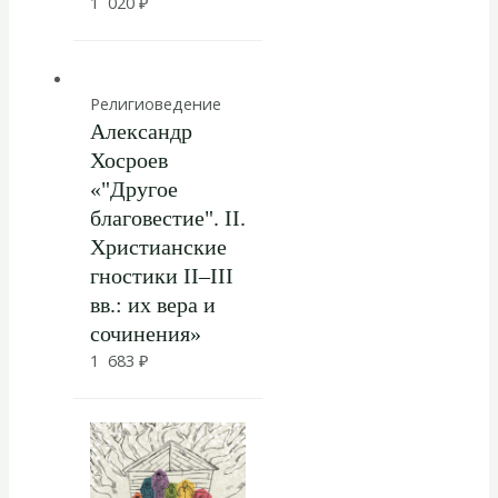
1 020
₽
Религиоведение
Александр
Хосроев
«"Другое
благовестие". II.
Христианские
гностики II–III
вв.: их вера и
сочинения»
1 683
₽