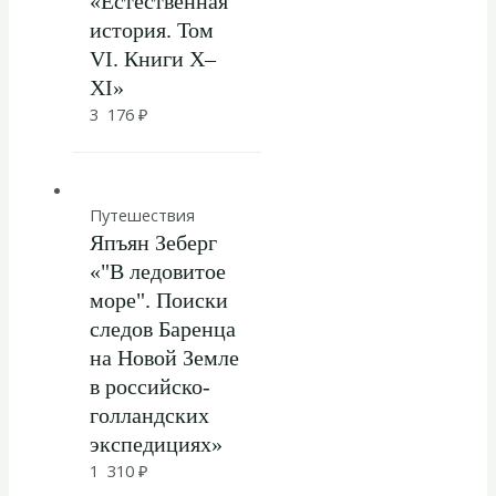
«Естественная
история. Том
VI. Книги X–
XI»
3 176
₽
Путешествия
Япъян Зеберг
«"В ледовитое
море". Поиски
следов Баренца
на Новой Земле
в российcко-
голландских
экспедициях»
1 310
₽