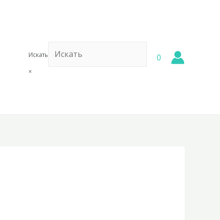
Искать
0
×