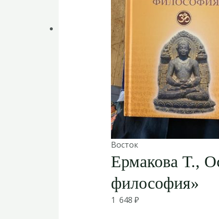
Восток
Ермакова Т., О
философия»
1 648
₽