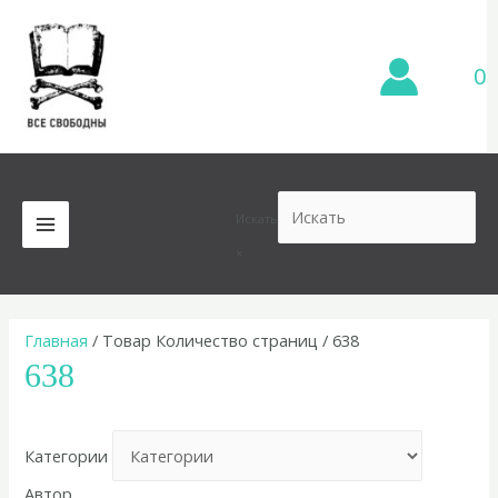
Перейти
к
содержимому
0
Искать
MAIN
×
MENU
Главная
/ Товар Количество страниц / 638
638
Категории
Автор