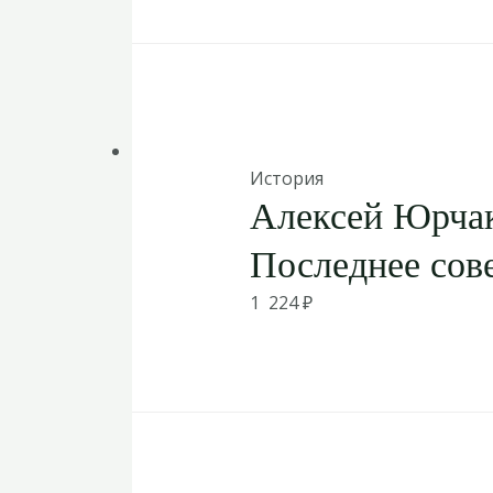
История
Алексей Юрчак 
Последнее сов
1 224
₽