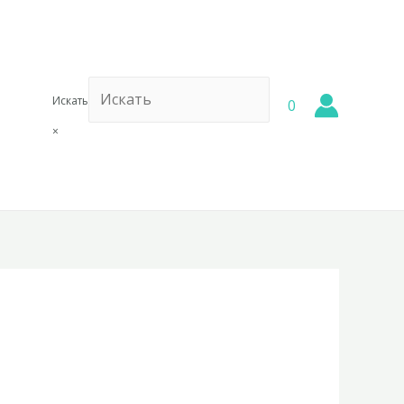
Искать
0
×