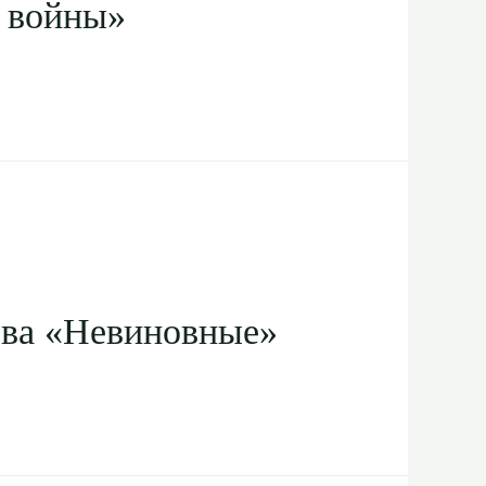
й войны»
ова «Невиновные»