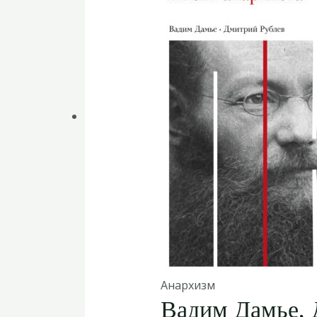
Анархизм
Вадим Дамье, 