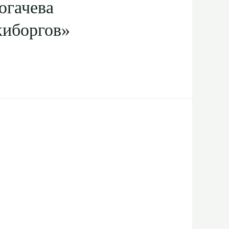
огачева
киборгов»