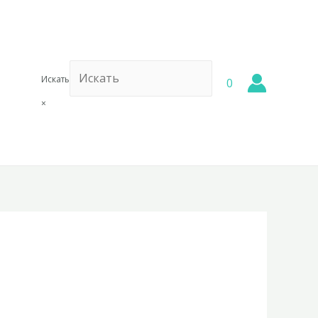
Искать
0
×