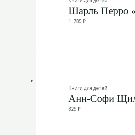
Книги для детей
Шарль Перро «
1 785
₽
Книги для детей
Анн-Софи Щил
825
₽