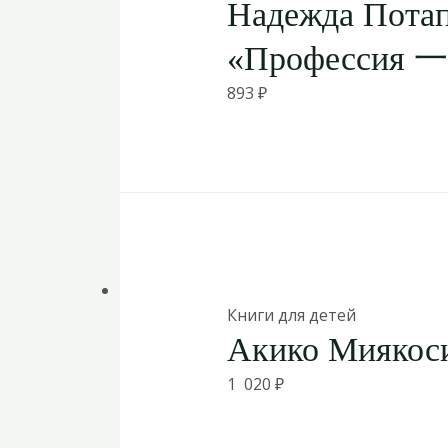
Надежда Потап
«Профессия 一 
893
₽
Книги для детей
Акико Миякос
1 020
₽