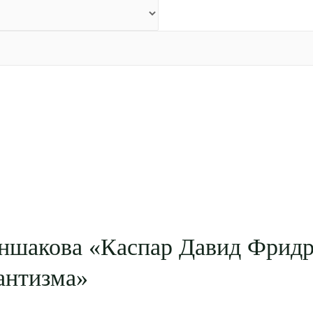
ншакова «Каспар Давид Фридр
антизма»