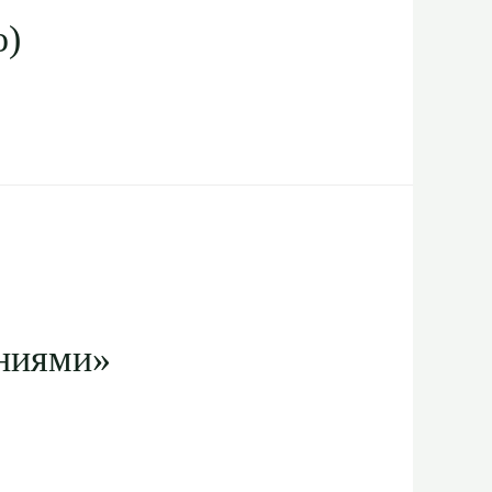
о)
ниями»