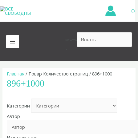
Перейти
0
к
содержимому
Искать
MAIN
×
MENU
Главная
/ Товар Количество страниц / 896+1000
896+1000
Категории
Автор
Издательство