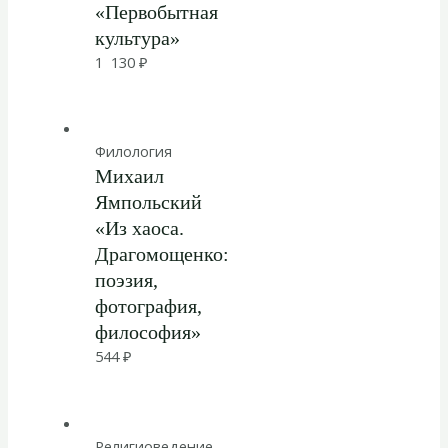
«Первобытная
культура»
1 130
₽
Филология
Михаил
Ямпольский
«Из хаоса.
Драгомощенко:
поэзия,
фотография,
философия»
544
₽
Религиоведение