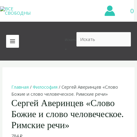
Перейти
0
к
содержимому
Искать
MAIN
×
MENU
Главная
/
Философия
/ Сергей Аверинцев «Слово
Божие и слово человеческое. Римские речи»
Сергей Аверинцев «Слово
Божие и слово человеческое.
Римские речи»
784
₽