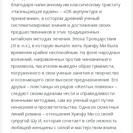
благодаря написанному им классическому трактату
«Чжэньцзюцзя идзин» – «Об акупунктуре и
прижигании», в котором древний ученый
систематизировал знания и достижения своих
предшественников в этих традиционных
китайских методах лечения. Эпоха Троецарствия
(III в. н.э.), в которую выпало жить Хуанфу Ми была
временем крайне неспокойным. На фоне народных
волнений, направленных против чиновничьего
произвола, писателем выведен образ гуманиста,
погруженного в свои ученые занятия и творчество
и осознающего свое высокое предназначение. Его
друзья – повстанцы из рядов «Желтых повязок» –
следуют своим идеалам чести и справедливости
военными методами, сам же ученый идет путем
ненасилия и просветительства. Одна из сюжетных
линий романа – отношения Хуанфу Ми со своей
супругой Шу И, которая сочетает в себе нежность
любящей женщины с силой и мастерством воина.