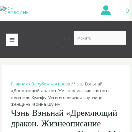
Перейти
0
к
содержимому
Искать
MAIN
×
MENU
Главная
/
Зарубежная проза
/ Чэнь Вэньнай
«Дремлющий дракон. Жизнеописание святого
целителя Хуанфу Ми и его верной спутницы
женщины-воина Шу-и»
Чэнь Вэньнай «Дремлющий
дракон. Жизнеописание