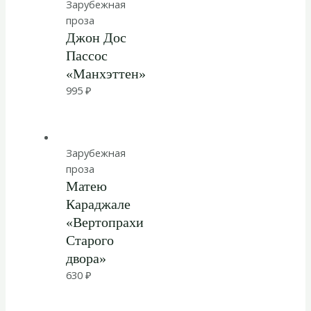
Зарубежная
проза
Джон Дос
Пассос
«Манхэттен»
995
₽
Зарубежная
проза
Матею
Караджале
«Вертопрахи
Старого
двора»
630
₽