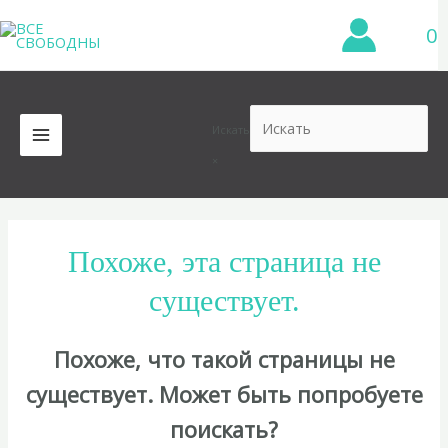
Перейти
0
к
содержимому
Искать
MAIN
×
MENU
Похоже, эта страница не
существует.
Похоже, что такой страницы не
существует. Может быть попробуете
поискать?