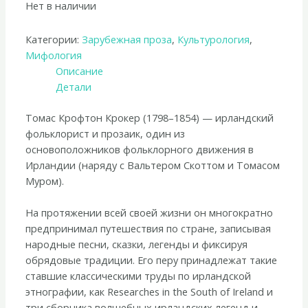
Нет в наличии
Категории:
Зарубежная проза
,
Культурология
,
Мифология
Описание
Детали
Томас Крофтон Крокер (1798–1854) — ирландский
фольклорист и прозаик, один из
основоположников фольклорного движения в
Ирландии (наряду с Вальтером Скоттом и Томасом
Муром).
На протяжении всей своей жизни он многократно
предпринимал путешествия по стране, записывая
народные песни, сказки, легенды и фиксируя
обрядовые традиции. Его перу принадлежат такие
ставшие классическими труды по ирландской
этнографии, как Researches in the South of Ireland и
три сборника волшебных ирландских легенд и