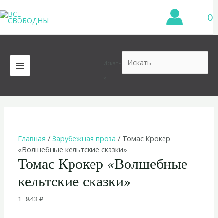
Перейти
0
к
содержимому
Искать
MAIN
×
MENU
Главная
/
Зарубежная проза
/ Томас Крокер
«Волшебные кельтские сказки»
Томас Крокер «Волшебные
кельтские сказки»
1 843
₽