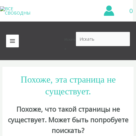
Перейти
0
к
содержимому
Искать
MAIN
×
MENU
Похоже, эта страница не
существует.
Похоже, что такой страницы не
существует. Может быть попробуете
поискать?