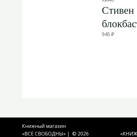
Стивен
блокбас
945
₽
Книжный магазин
«ВСЕ СВОБОДНЫ» | © 2026
«
КНИЖ