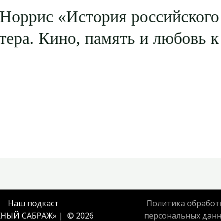
 Норрис «История российского
тера. Кино, память и любовь к
Наш подкаст
Политика обработ
НЫЙ САБРАЖ
» | © 2026
персональных дан