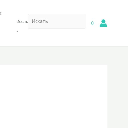
ы
Искать
0
×