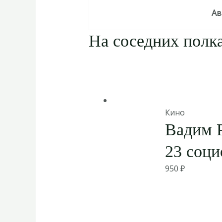
Ав
На соседних полка
Кино
Вадим 
23 соци
950
₽