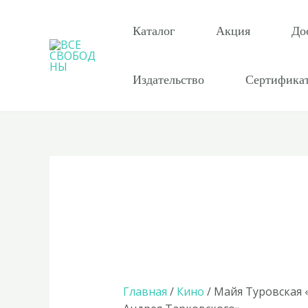
Перейти
к
Каталог
Акция
До
содержимому
Издательство
Сертифика
Главная
/
Кино
/ Майя Туровская 