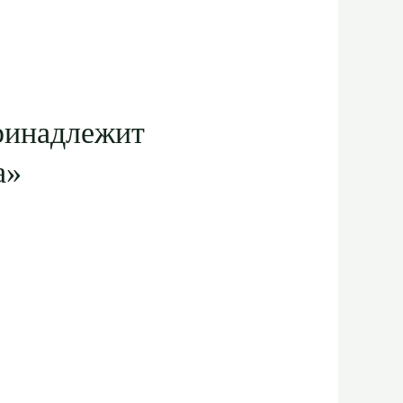
ринадлежит
а»