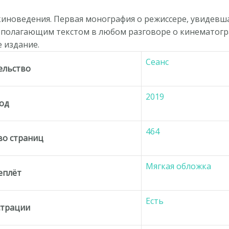
киноведения. Первая монография о режиссере, увидевш
вополагающим текстом в любом разговоре о кинематогр
 издание.
Сеанс
ельство
2019
од
464
во страниц
Мягкая обложка
еплёт
Есть
трации