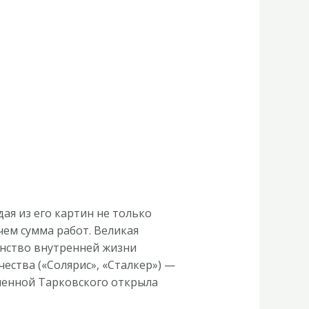
ая из его картин не только
чем сумма работ. Великая
анство внутренней жизни
ества («Солярис», «Сталкер») —
еленной Тарковского открыла