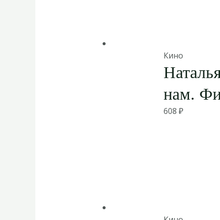
Кино
Наталь
нам. Ф
608
₽
Кино