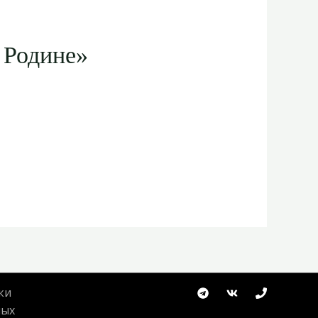
 Родине»
ки
ных