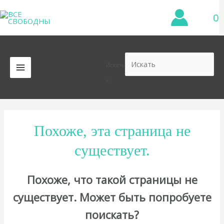
Перейти
0
к
содержимому
Искать
MAIN
×
MENU
Похоже, эта страница не
существует.
Похоже, что такой страницы не
существует. Может быть попробуете
поискать?