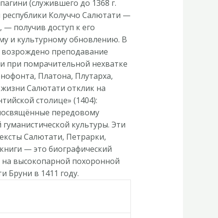
агини (служившего до 1368 г.
й республики Колуччо Салютати —
— получив доступ к его
му и культурному обновлению. В
и возрождено преподавание
 и при помрачительной нехватке
нофонта, Платона, Плутарха,
 жизни Салютати отклик на
тийской столице» (1404):
, посвящённые передовому
 гуманистической культуры. Эти
тексты Салютати, Петрарки,
 книги — это биографический
и на высокопарной похоронной
 Бруни в 1411 году.