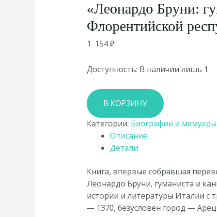
«Леонардо Бруни: г
Флорентийской респ
1 154
₽
Доступность:
В наличии лишь 1
Количество
В КОРЗИНУ
товара
Дмитрий
Категории:
Биографии и мемуары
Воскресенский
Описание
«Леонардо
Детали
Бруни:
гуманист
Книга, впервые собравшая перев
Флорентийской
Леонардо Бруни, гуманиста и ка
республики»
истории и литературы Италии с т
— 1370, безусловен город — Арецц