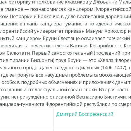
шал риторику и толкование классиков у Джованни Мальп
ое главное — познакомился с канцлером Флорентийско
м Петрарки и Боккаччо в деле воспитания дарований, 
ящение в планы канцлера-гуманиста по идеологическо
Флорентийский университет призван Мануил Хрисолор 
гнутый канцлером Бруни блестяще осваивает греческий
ереводить греческие тексты Василия Кесарийского, Ксе
ом Салютати. Первый самостоятельный (последний при
ив тирании Висконти) труд Бруни — это «Хвала Флорен
еального города. Далее следуют «Диалоги» (1406-1407)
 где затронуты все насущные проблемы самосознающей
 особо: в подробных объяснениях и приложениях даны 
ссоздания интеллектуальной среды эпохи. Вторая часть
руни, непринуждённо описанной Веспасиано Бистиччи, 
анцлера-гуманиста Флорентийской республики по смерти
Дмитрий Воскресенский