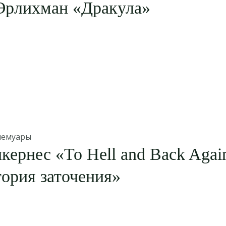
Эрлихман «Дракула»
мемуары
кернес «To Hell and Back Again.
ория заточения»