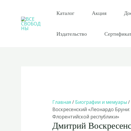
Перейти
к
Каталог
Акция
До
содержимому
Издательство
Сертифика
Главная
/
Биографии и мемуары
/
Воскресенский «Леонардо Бруни:
Флорентийской республики»
Дмитрий Воскресен