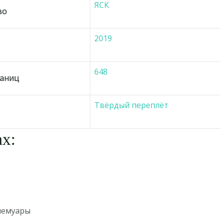
ЯСК
во
2019
648
раниц
Твёрдый переплёт
х:
мемуары