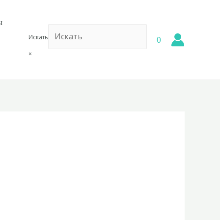
ы
Искать
0
×