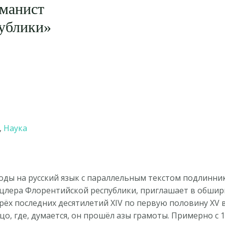
уманист
ублики»
,
Наука
оды на русский язык с параллельным текстом подлинн
нцлера Флорентийской республики, приглашает в обши
рёх последних десятилетий XIV по первую половину XV 
о, где, думается, он прошёл азы грамоты. Примерно с 1