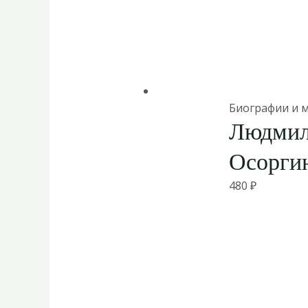
Биографии и 
Людмил
Осорги
480
₽