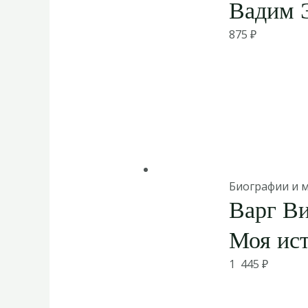
Вадим 
875
₽
Биографии и 
Варг Ви
Моя ист
1 445
₽