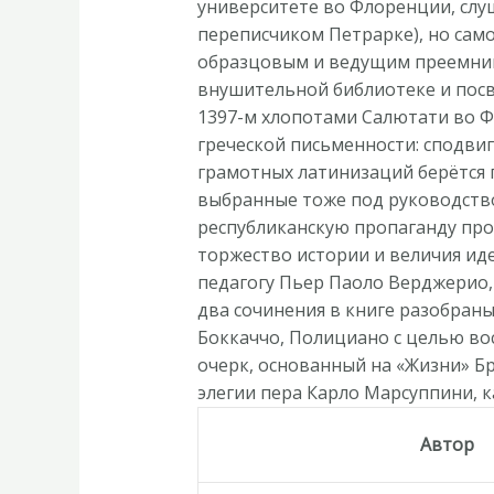
университете во Флоренции, слу
переписчиком Петрарке), но сам
образцовым и ведущим преемнико
внушительной библиотеке и посв
1397-м хлопотами Салютати во 
греческой письменности: сподви
грамотных латинизаций берётся п
выбранные тоже под руководств
республиканскую пропаганду прот
торжество истории и величия ид
педагогу Пьер Паоло Верджерио,
два сочинения в книге разобраны
Боккаччо, Полициано с целью во
очерк, основанный на «Жизни» Б
элегии пера Карло Марсуппини, к
Автор