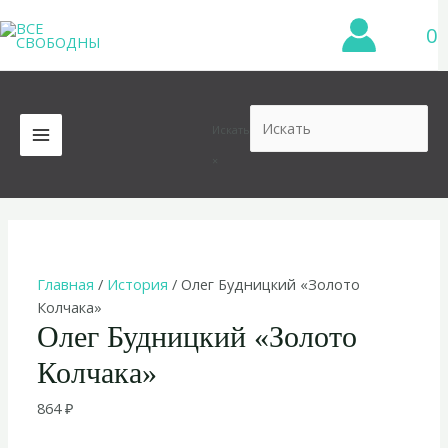
Перейти
0
к
содержимому
Искать
MAIN
×
MENU
Главная
/
История
/ Олег Будницкий «Золото
Колчака»
Олег Будницкий «Золото
Колчака»
864
₽