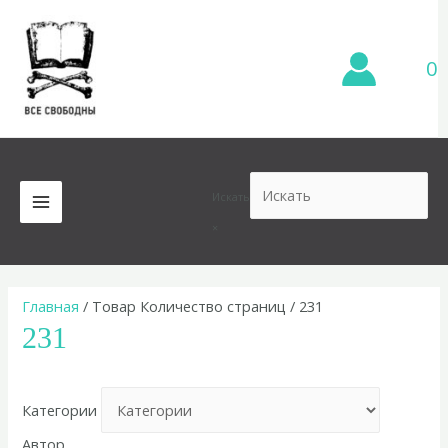
Перейти
к
содержимому
0
Искать
MAIN
×
MENU
Главная
/ Товар Количество страниц / 231
231
Категории
Автор