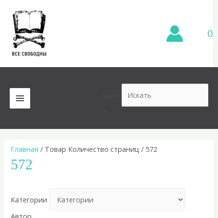
Перейти
к
содержимому
0
Искать
MAIN
×
MENU
Главная
/ Товар Количество страниц / 572
572
Категории
Автор