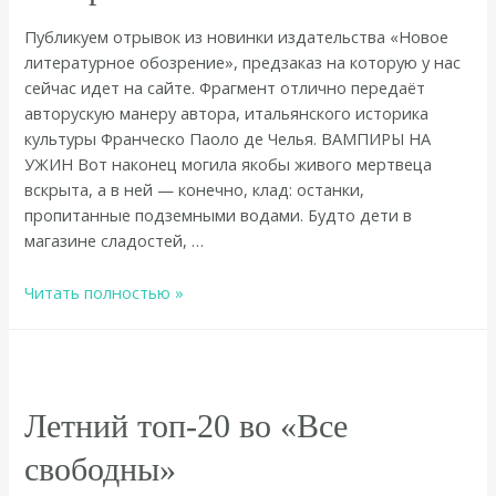
Публикуем отрывок из новинки издательства «Новое
литературное обозрение», предзаказ на которую у нас
сейчас идет на сайте. Фрагмент отлично передаёт
авторускую манеру автора, итальянского историка
культуры Франческо Паоло де Челья. ВАМПИРЫ НА
УЖИН Вот наконец могила якобы живого мертвеца
вскрыта, а в ней — конечно, клад: останки,
пропитанные подземными водами. Будто дети в
магазине сладостей, …
Отрывок
Читать полностью »
из
книги
«Вампир.
Естественная
история
Летний топ-20 во «Все
воскрешения»
свободны» ​