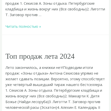
продаж 1. Секисов А. Зоны отдыха. Петербургские
кладбища и жизнь вокруг них (Все свободны)2. Лиготти
Т. Заговор против …
ТОП-40
Читать полностью »
2024
ВО
«ВСЕ
СВОБОДНЫ»
Топ продаж лета 2024
Лето закончилось, а книжки нет!Подводим итоги
продаж: «Зоны отдыха» Антона Секисова упрямо не
желает сдавать позиции. Вероятно, этому способствует
уже четвёртый вышедший тираж нашего бестселлера.
1. Секисов А. Зоны отдыха. Петербургские кладбища и
жизнь вокруг них (Все свободны)2. Маккарти К. Дитя
Божье (Найди лесоруба)3. Лиготти Т. Заговор против
человеческой расы (Эсхатон)4. Алехин Е. Календарь II