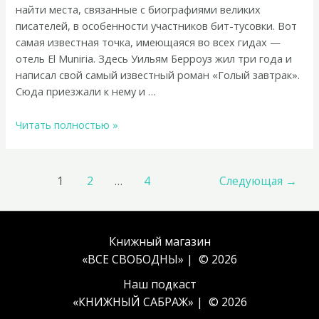
найти места, связанные с биографиями великих
писателей, в особенности участников бит-тусовки. Вот
самая известная точка, имеющаяся во всех гидах —
отель El Muniria. Здесь Уильям Берроуз жил три года и
написал свой самый известный роман «Голый завтрак».
Сюда приезжали к нему и …
Литературный
Читать полностью »
гид
по
Танжеру
Навигация
1
2
…
4
Следующая
→
по
записям
Книжный магазин
«ВСЕ СВОБОДНЫ» | © 2026
Наш подкаст
«
КНИЖНЫЙ САБРАЖ
» | © 2026