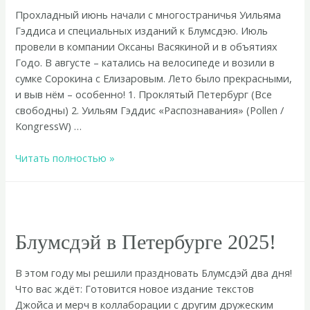
Прохладный июнь начали с многостраничья Уильяма
Гэддиса и специальных изданий к Блумсдэю. Июль
провели в компании Оксаны Васякиной и в объятиях
Годо. В августе – катались на велосипеде и возили в
сумке Сорокина с Елизаровым. Лето было прекрасными,
и выв нём – особенно! 1. Проклятый Петербург (Все
свободны) 2. Уильям Гэддис «Распознавания» (Pollen /
KongressW) …
Летний
Читать полностью »
топ-20
во
«Все
свободны»
Блумсдэй в Петербурге 2025!
В этом году мы решили праздновать Блумсдэй два дня!
Что вас ждёт: Готовится новое издание текстов
Джойса и мерч в коллаборации с другим дружеским