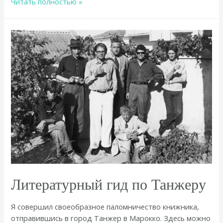
Блумсдэй
Читать полностью »
2024
в
Петербурге
Литературный гид по Танжеру
Я совершил своеобразное паломничество книжника,
отправившись в город Танжер в Марокко. Здесь можно