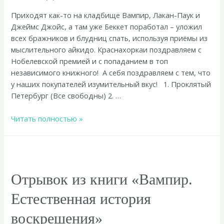
Приходят как-то на кладбище Вампир, Лакан-Паук и
Джеймс Джойс, а там уже Беккет поработал – уложил
всех бражников и блудниц спать, используя приёмы из
мыслительного айкидо. Краснахоркаи поздравляем с
Нобелевской премией и с попаданием в топ
независимого книжного! А себя поздравляем с тем, что
у наших покупателей изумительный вкус! 1. Проклятый
Петербург (Все свободны) 2. …
Осенний
Читать полностью »
топ-20
во
«Все
свободны»
Отрывок из книги «Вампир.
Естественная история
воскрешения»