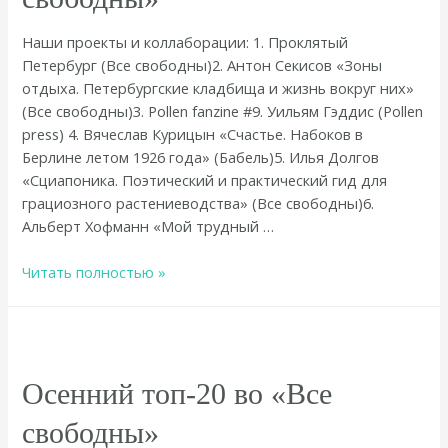
Наши проекты и коллаборации: 1. Проклятый
Петербург (Все свободны)2. Антон Секисов «Зоны
отдыха. Петербургские кладбища и жизнь вокруг них»
(Все свободны)3. Pollen fanzine #9. Уильям Гэддис (Pollen
press) 4. Вячеслав Курицын «Счастье. Набоков в
Берлине летом 1926 года» (Бабель)5. Илья Долгов
«Сциапоника. Поэтический и практический гид для
грациозного растениеводства» (Все свободны)6.
Альберт Хофманн «Мой трудный …
Топ-50
Читать полностью »
2025
во
«Все
свободны»
Осенний топ-20 во «Все
свободны» ​