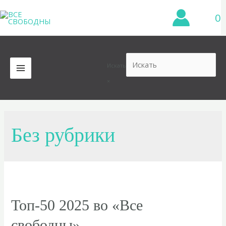
Перейти
0
к
содержимому
Искать
MAIN
×
MENU
Без рубрики
Топ-50 2025 во «Все
свободны»