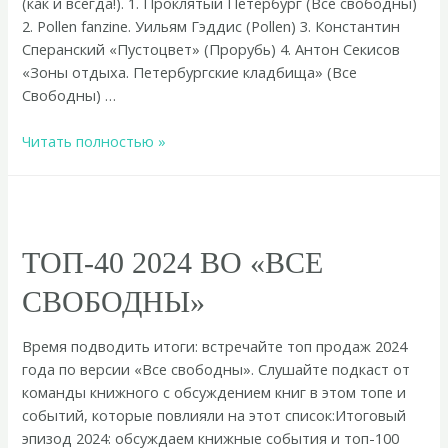
(как и всегда!). 1. Проклятый Петербург (Все свободны)
2. Pollen fanzine. Уильям Гэддис (Pollen) 3. Константин
Сперанский «Пустоцвет» (Прорубь) 4. Антон Секисов
«Зоны отдыха. Петербургские кладбища» (Все
Свободны) …
Весенний
Читать полностью »
топ-20
во
«Все
свободны»
ТОП-40 2024 ВО «ВСЕ
СВОБОДНЫ»
Время подводить итоги: встречайте топ продаж 2024
года по версии «Все свободны». Слушайте подкаст от
команды книжного с обсуждением книг в этом топе и
событий, которые повлияли на этот список:Итоговый
эпизод 2024: обсуждаем книжные события и топ-100